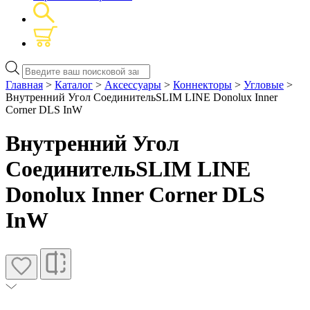
Поиск
товаров
Главная
>
Каталог
>
Аксессуары
>
Коннекторы
>
Угловые
>
Внутренний Угол СоединительSLIM LINE Donolux Inner
Corner DLS InW
Внутренний Угол
СоединительSLIM LINE
Donolux Inner Corner DLS
InW