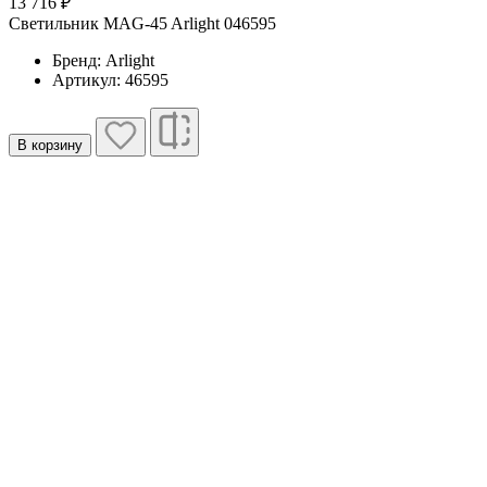
13 716 ₽
1
Светильник MAG-45 Arlight 046595
С
Бренд: Arlight
Артикул: 46595
В корзину