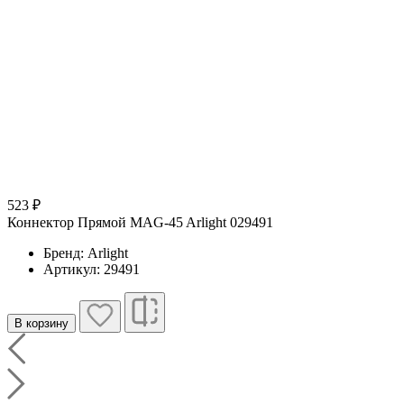
523 ₽
5
Коннектор Прямой MAG-45 Arlight 029491
К
Бренд: Arlight
Артикул: 29491
В корзину