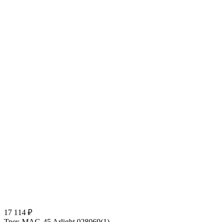
17 114 ₽
Трек MAG-45 Arlight 028069(1)