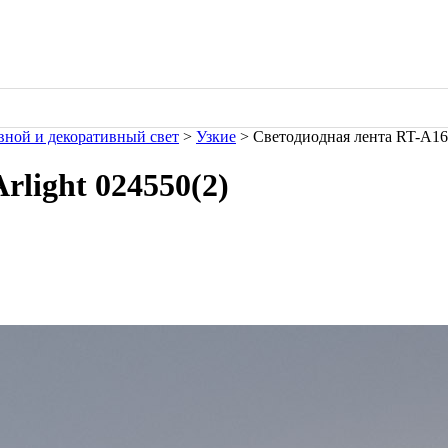
ной и декоративный свет
>
Узкие
> Светодиодная лента RT-A160
rlight 024550(2)