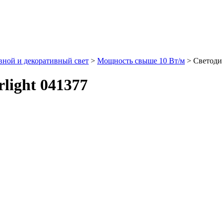
ной и декоративный свет
>
Мощность свыше 10 Вт/м
> Светодио
light 041377