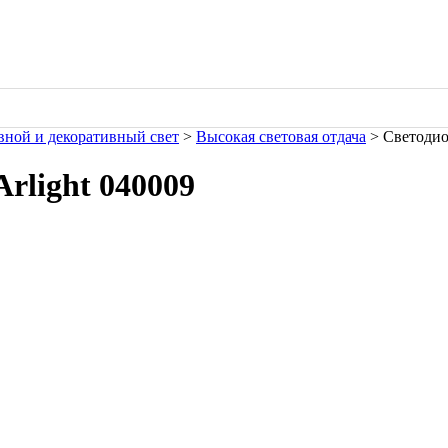
ной и декоративный свет
>
Высокая световая отдача
> Светодио
rlight 040009