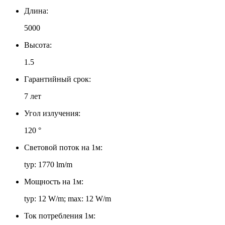
Длина:
5000
Высота:
1.5
Гарантийный срок:
7 лет
Угол излучения:
120 °
Световой поток на 1м:
typ: 1770 lm/m
Мощность на 1м:
typ: 12 W/m; max: 12 W/m
Ток потребления 1м: