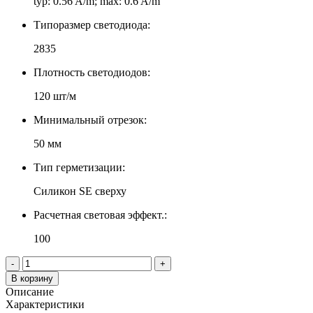
typ: 0.56 A/m; max: 0.6 A/m
Типоразмер светодиода:
2835
Плотность светодиодов:
120 шт/м
Минимальный отрезок:
50 мм
Тип герметизации:
Силикон SE сверху
Расчетная световая эффект.:
100
-
+
В корзину
Описание
Характеристики