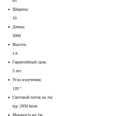
85
Ширина:
10
Длина:
5000
Высота:
1.6
Гарантийный срок:
5 лет
Угол излучения:
120 °
Световой поток на 1м:
typ: 2950 lm/m
Мощность на 1м: