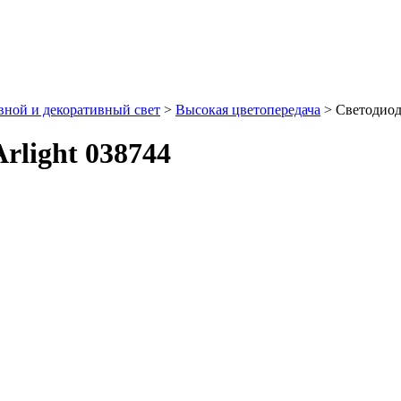
ной и декоративный свет
>
Высокая цветопередача
> Светодиодн
rlight 038744