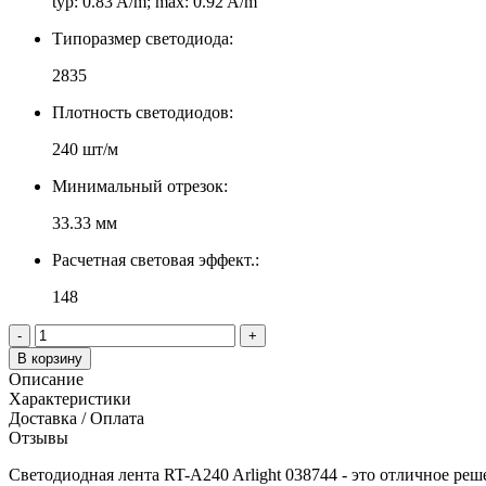
typ: 0.83 A/m; max: 0.92 A/m
Типоразмер светодиода:
2835
Плотность светодиодов:
240 шт/м
Минимальный отрезок:
33.33 мм
Расчетная световая эффект.:
148
-
+
В корзину
Описание
Характеристики
Доставка / Оплата
Отзывы
Светодиодная лента RT-A240 Arlight 038744 - это отличное ре