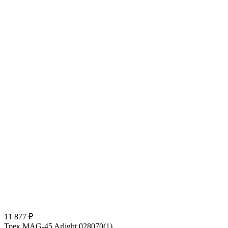
11 877 ₽
Трек MAG-45 Arlight 028070(1)