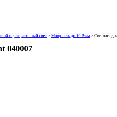
ной и декоративный свет
>
Мощность до 10 Вт/м
> Светодиодная
ht 040007