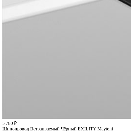
5 780 ₽
Шинопровод Встраиваемый Чёрный EXILITY Maytoni