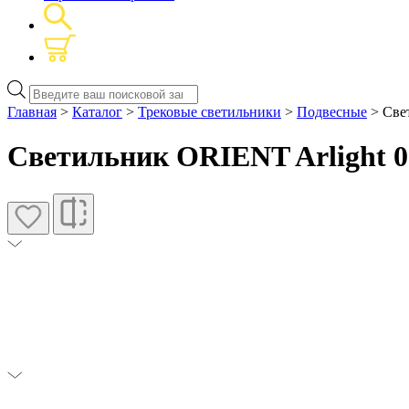
Поиск
товаров
Главная
>
Каталог
>
Трековые светильники
>
Подвесные
> Све
Светильник ORIENT Arlight 0