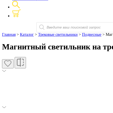
Поиск
товаров
Главная
>
Каталог
>
Трековые светильники
>
Подвесные
> Маг
Магнитный светильник на тр